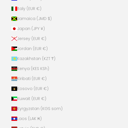
Italy (EUR €)
Jamaica (JMD $)
Japan (JPY ¥)
Jersey (EUR €)
Jordan (EUR €)
Kazakhstan (KZT ₸)
Kenya (KES KSh)
Kiribati (EUR €)
Kosovo (EUR €)
Kuwait (EUR €)
Kyrgyzstan (KGS som)
Laos (LAK ₭)