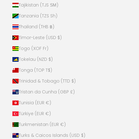
Tajikistan (TJS ЅМ)
Tanzania (TZS Sh)
Thailand (THB ฿)
Timor-Leste (USD $)
Togo (XOF Fr)
Tokelau (NZD $)
Tonga (TOP T$)
Trinidad & Tobago (TTD $)
Tristan da Cunha (GBP £)
Tunisia (EUR €)
Türkiye (EUR €)
Turkmenistan (EUR €)
Turks & Caicos Islands (USD $)