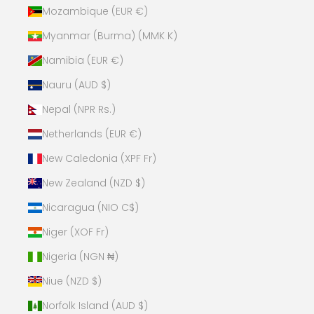
Mozambique (EUR €)
Myanmar (Burma) (MMK K)
Namibia (EUR €)
Nauru (AUD $)
Nepal (NPR Rs.)
Netherlands (EUR €)
New Caledonia (XPF Fr)
New Zealand (NZD $)
Nicaragua (NIO C$)
Niger (XOF Fr)
Nigeria (NGN ₦)
Niue (NZD $)
Norfolk Island (AUD $)