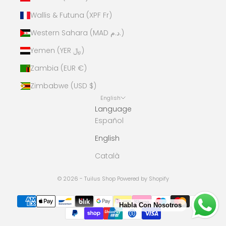
Wallis & Futuna (XPF Fr)
Western Sahara (MAD د.م.)
Yemen (YER ﷼)
Zambia (EUR €)
Zimbabwe (USD $)
English
Language
Español
English
Català
© 2026 - Tuilus Shop
Powered by Shopify
Habla Con Nosotros