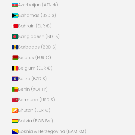
Azerbaijan (AZN ₼)
Bahamas (BSD $)
Bahrain (EUR €)
Bangladesh (BDT ৳)
Barbados (BBD $)
Belarus (EUR €)
Belgium (EUR €)
Belize (BZD $)
Benin (XOF Fr)
Bermuda (USD $)
Bhutan (EUR €)
Bolivia (BOB Bs.)
Bosnia & Herzegovina (BAM КМ)