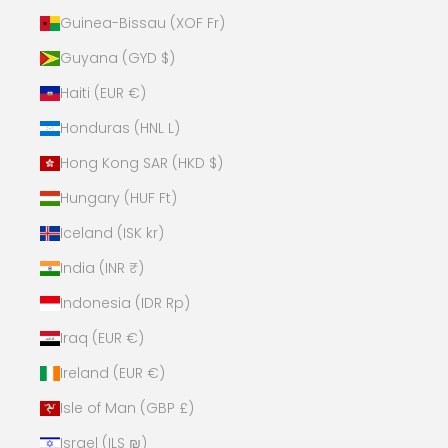
Guinea-Bissau (XOF Fr)
Guyana (GYD $)
Haiti (EUR €)
Honduras (HNL L)
Hong Kong SAR (HKD $)
Hungary (HUF Ft)
Iceland (ISK kr)
India (INR ₹)
Indonesia (IDR Rp)
Iraq (EUR €)
Ireland (EUR €)
Isle of Man (GBP £)
Israel (ILS ₪)