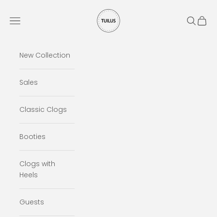
Skip to content
Tuilus Shop
Navigation menu
Search
Cart
New Collection
Sales
Classic Clogs
Booties
Clogs with
Heels
Guests