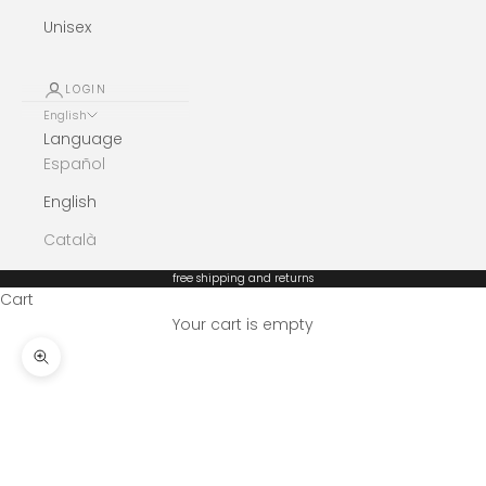
Unisex
LOGIN
English
Language
Español
English
Català
free shipping and returns
Cart
Your cart is empty
Zoom picture