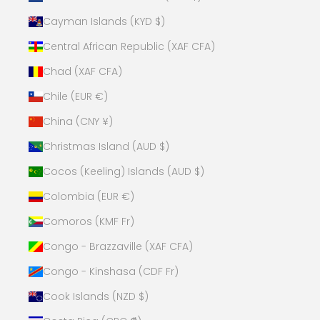
DESBLOQUEAR DESCUENTO
Cayman Islands (KYD $)
Suscribiéndote, aceptas recibir email marketing
Central African Republic (XAF CFA)
Chad (XAF CFA)
Si quieres, dinos tu cumpleaños 🎁
Chile (EUR €)
No gracias, quiero pagar más.
China (CNY ¥)
Christmas Island (AUD $)
Cocos (Keeling) Islands (AUD $)
Colombia (EUR €)
Comoros (KMF Fr)
Congo - Brazzaville (XAF CFA)
Congo - Kinshasa (CDF Fr)
Cook Islands (NZD $)