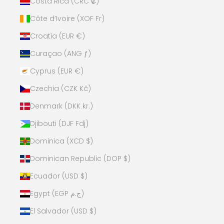
Costa Rica (CRC ₡)
Côte d’Ivoire (XOF Fr)
Croatia (EUR €)
Curaçao (ANG ƒ)
Cyprus (EUR €)
Czechia (CZK Kč)
Denmark (DKK kr.)
Djibouti (DJF Fdj)
Dominica (XCD $)
Dominican Republic (DOP $)
Ecuador (USD $)
Egypt (EGP ج.م)
El Salvador (USD $)