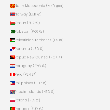
North Macedonia (MKD ден)
Norway (EUR €)
Oman (EUR €)
Pakistan (PKR ₨)
Palestinian Territories (ILS ₪)
Panama (USD $)
Papua New Guinea (PGK K)
Paraguay (PYG ₲)
Peru (PEN S/)
Philippines (PHP ₱)
Pitcairn Islands (NZD $)
Poland (PLN zł)
Portugal (EUR €)