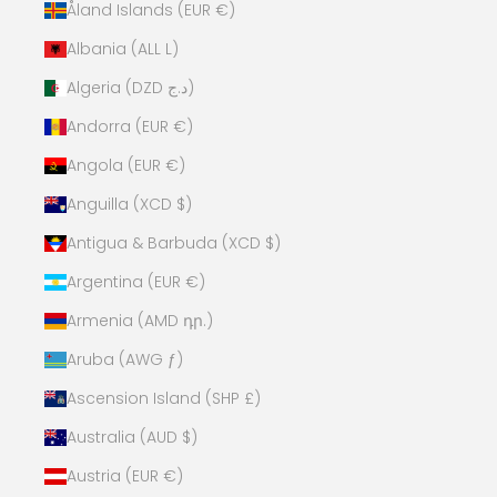
Åland Islands (EUR €)
Albania (ALL L)
Algeria (DZD د.ج)
Andorra (EUR €)
Angola (EUR €)
Anguilla (XCD $)
Antigua & Barbuda (XCD $)
Argentina (EUR €)
Armenia (AMD դր.)
Aruba (AWG ƒ)
Ascension Island (SHP £)
Australia (AUD $)
Austria (EUR €)