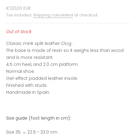
Sale price
€120,00 EUR
Tax included.
Shipping calculated
at checkout
Out of stock
Classic mink split leather Clog .
The base is made of resin so it weighs less than wood
and is more resistant.
4.5 cm heel, and 2.0 cm platform.
Normal shoe.
Gel-effect padded leather insole.
Finished with studs.
Handmade in Spain.
Size guide (foot length in cm):
Size 35 → 22.5 - 23.0 cm