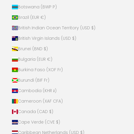
Botswana (BWP P)
Brazil (EUR €)
British Indian Ocean Territory (USD $)
British Virgin Islands (USD $)
Brunei (BND $)
Bulgaria (EUR €)
Burkina Faso (XOF Fr)
Burundi (BIF Fr)
Cambodia (KHR ៛)
Obtén un 10% de descuento en tu
Cameroon (XAF CFA)
primera compra
Suscríbete para recibir ofertas especiales
Canada (CAD $)
Cape Verde (CVE $)
Caribbean Netherlands (USD $)