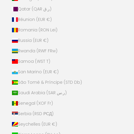
Qatar (QAR ر.ق)
Réunion (EUR €)
Romania (RON Lei)
Russia (EUR €)
Rwanda (RWF FRw)
Samoa (WST T)
San Marino (EUR €)
São Tomé & Príncipe (STD Db)
Saudi Arabia (SAR ر.س)
Senegal (XOF Fr)
Serbia (RSD РСД)
Seychelles (EUR €)