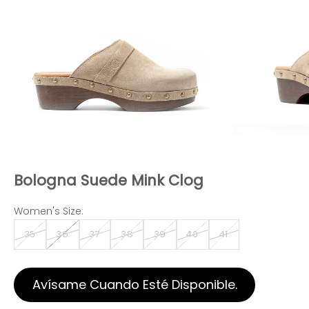
Bologna Suede Mink Clog
Women's Size:
35
36
37
38
39
40
41
Avísame Cuando Esté Disponible.