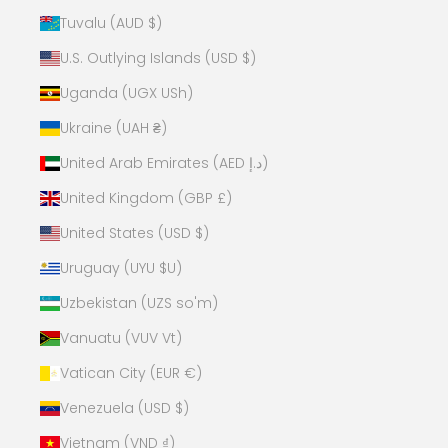
Tuvalu (AUD $)
U.S. Outlying Islands (USD $)
Uganda (UGX USh)
Ukraine (UAH ₴)
United Arab Emirates (AED د.إ)
United Kingdom (GBP £)
United States (USD $)
Uruguay (UYU $U)
Uzbekistan (UZS so'm)
Vanuatu (VUV Vt)
Vatican City (EUR €)
Venezuela (USD $)
Vietnam (VND ₫)